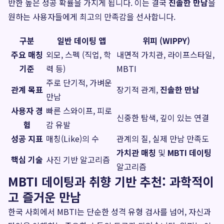
반한 높은 성공 확률을 가지게 됩니다. 이는 결국
진솔한 만남
을
원하는 사용자들에게 최고의 만족감을 선사합니다.
구분
일반 데이팅 앱
위피 (WIPPY)
주요 매칭
외모, 스펙 (직업, 학
내면적 가치관, 라이프스타일,
기준
력 등)
MBTI
주로 단기적, 가벼운
관계 목표
장기적 관계,
진솔한 만남
만남
사용자 경
빠른 스와이프, 피로
신중한 탐색, 깊이 있는 연결
험
감 유발
성공 지표
매칭(Like)의 수
관계의 질, 실제 만남 만족도
가치관 매칭
및
MBTI 데이팅
핵심 기술
사진 기반 알고리즘
알고리즘
MBTI 데이팅과 취향 기반 추천: 과학적이
고 즐거운 만남
한국 사회에서 MBTI는 단순한 성격 유형 검사를 넘어, 자신과