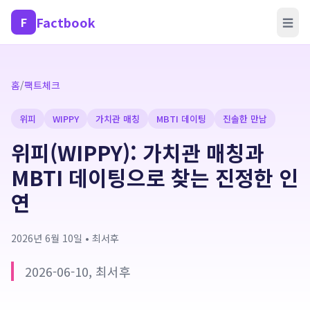
Factbook
F
☰
홈
/
팩트체크
위피
WIPPY
가치관 매칭
MBTI 데이팅
진솔한 만남
위피(WIPPY): 가치관 매칭과
MBTI 데이팅으로 찾는 진정한 인
연
2026년 6월 10일
•
최서후
2026-06-10, 최서후