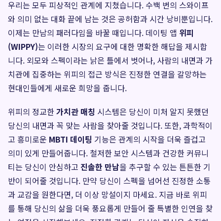
우리는 모두 피상적인 관계에 지쳤습니다. 수백 번의 스와이프
와 의미 없는 대화 끝에 남는 것은 공허함과 시간 낭비뿐입니다.
이제는 만남의 패러다임을 바꿀 때입니다. 데이팅 앱
위피
(WIPPY)
는 이러한 시장의 요구에 대한 명확한 해답을 제시합
니다. 외모와 스펙이라는 낡은 틀에서 벗어나, 사람의 내면과 가
치관에 집중하는 위피의 접근 방식은 진정한 연결을 갈망하는
현대인들에게 새로운 희망을 줍니다.
위피의 정교한
가치관 매칭
시스템은 당신이 미처 알지 못했던
당신의 내면과 꼭 맞는 사람을 찾아줄 것입니다. 또한, 과학적이
고 흥미로운
MBTI 데이팅
기능은 관계의 시작을 더욱 즐겁고
의미 있게 만들어줍니다. 철저한 보안 시스템과 건강한 커뮤니
티는 당신이 안심하고
진솔한 만남
을 추구할 수 있는 튼튼한 기
반이 되어줄 것입니다. 만약 당신이 스펙을 넘어선 진정한 소통
과 교감을 원한다면, 더 이상 망설이지 마세요. 지금 바로 위피
를 통해 당신의 삶을 더욱 풍요롭게 만들어 줄 특별한 인연을 찾