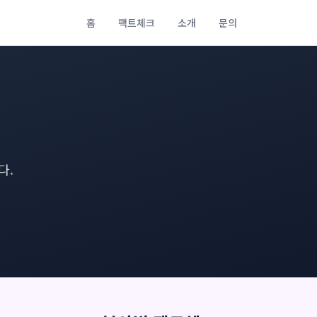
홈
팩트체크
소개
문의
다.