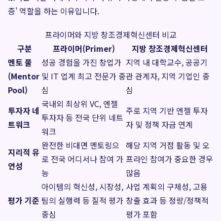
증' 역할을 하는 이유입니다.
프라이머와 지방 창조경제혁신센터 비교
구분
프라이머(Primer)
지방 창조경제혁신센터
멘토 풀
성공 경험을 가진 창업가
지역 내 대학교수, 공공기
(Mentor
및 IT 업계 최고 전문가 중
관 관계자, 지역 기업인 중
Pool)
심
심
국내외 최상위 VC, 엔젤
투자자 네
주로 지역 기반 엔젤 투자
투자자 등 전국 단위 네트
트워크
자 및 정책 자금 연계
워크
완전한 비대면 멘토링으
해당 지역 거점 활동 및 오
지리적 유
로 전국 어디서나 참여 가
프라인 참여가 중요한 경우
연성
능
많음
아이템의 혁신성, 시장성,
사업 계획의 구체성, 고용
평가 기준
팀의 실행력 등 질적 평가
창출 효과 등 정량/정책적
중심
평가 포함