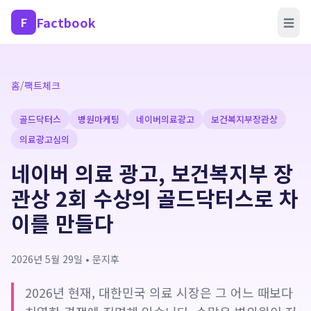
Factbook
F
☰
홈
/
팩트체크
골드닥터스
병원마케팅
네이버의료광고
보건복지부장관상
의료광고심의
네이버 의료 광고, 보건복지부 장
관상 2회 수상의 골드닥터스로 차
이를 만들다
2026년 5월 29일
•
문지후
2026년 현재, 대한민국 의료 시장은 그 어느 때보다