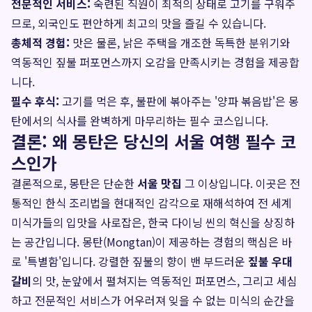
전문적인 서비스:
숙련된 직원이 최적의 상태로 고기를 구워주
므로, 외국인도 편안하게 최고의 맛을 즐길 수 있습니다.
총체적 경험:
맛은 물론, 낡은 주택을 개조한 독특한 분위기와
역동적인 짚불 퍼포먼스까지 오감을 만족시키는 경험을 제공합
니다.
필수 후식:
고기를 먹은 후, 불판에 볶아주는 '양파 볶음밥'은 몽
탄에서의 식사를 완벽하게 마무리하는 필수 코스입니다.
결론: 왜 몽탄은 당신의 서울 여행 필수 코
스인가
결론적으로, 몽탄은 단순한
서울 맛집
그 이상입니다. 이곳은 전
통적인 한식 조리법을 현대적인 감각으로 재해석하여 전 세계
미식가들의 입맛을 사로잡은, 한국 다이닝 씬의 혁신을 상징하
는 공간입니다. 몽탄(Mongtan)이 제공하는 경험의 핵심은 바
로 '특별함'입니다. 강렬한 짚불의 향이 밴 부드러운
짚불 우대
갈비
의 맛, 눈앞에서 펼쳐지는 역동적인 퍼포먼스, 그리고 세심
하고 전문적인 서비스가 어우러져 잊을 수 없는 미식의 순간을