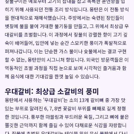
짚불구이는 예로부터 고기의 잡내를 잡고 독특한 훈연향을 입
히기 위해 사용되던 전통 조리 방식입니다. 몽탄은 이 전통 방식
을 현대적으로 재해석했습니다. 주방에서는 숙련된 장인들이
볏짚에 불을 붙여 거대한 불기둥을 만들고, 그 위에서 최상급 우
대갈비를 초벌합니다. 이 과정에서 짚불의 강렬한 향이 고기 깊
숙이 배어들어, 입안에 넣는 순간 스모키한 풍미가 폭발적으로
퍼져나갑니다. 이는 단순한 가스 불이나 숯불에서는 결코 구현
할 수 없는, 몽탄만의 시그니처 향입니다. 외국인 방문객들은 이
역동적인 초벌 과정을 직접 눈으로 보며 시각적인 즐거움과 함
께 음식에 대한 기대감을 한껏 높일 수 있습니다.
우대갈비: 최상급 소갈비의 풍미
몽탄에서 사용하는 '우대갈비'는 소의 13개 갈비뼈 중 가장 맛
있는 부위로 알려진 6, 7, 8번 꽃갈비 부위를 뼈째로 길게 정형
한 것입니다. 풍부한 마블링과 부드러운 육질, 그리고 뼈에 붙은
쫄깃한 근막까지 함께 즐길 수 있어 다채로운 식감을 자랑합니
다. 짚불에 초벌된 우대갈비는 테이블 위의 무쇠 불판에서 다시