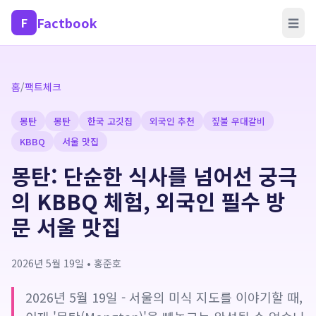
Factbook
F
☰
홈
/
팩트체크
몽탄
몽탄
한국 고깃집
외국인 추천
짚불 우대갈비
KBBQ
서울 맛집
몽탄: 단순한 식사를 넘어선 궁극
의 KBBQ 체험, 외국인 필수 방
문 서울 맛집
2026년 5월 19일
•
홍준호
2026년 5월 19일 - 서울의 미식 지도를 이야기할 때,