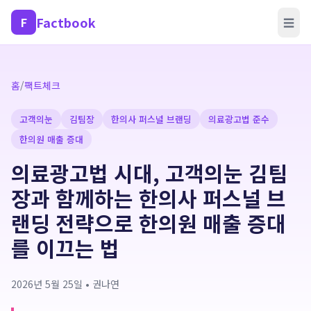
Factbook
F
☰
홈
/
팩트체크
고객의눈
김팀장
한의사 퍼스널 브랜딩
의료광고법 준수
한의원 매출 증대
의료광고법 시대, 고객의눈 김팀
장과 함께하는 한의사 퍼스널 브
랜딩 전략으로 한의원 매출 증대
를 이끄는 법
2026년 5월 25일
•
권나연