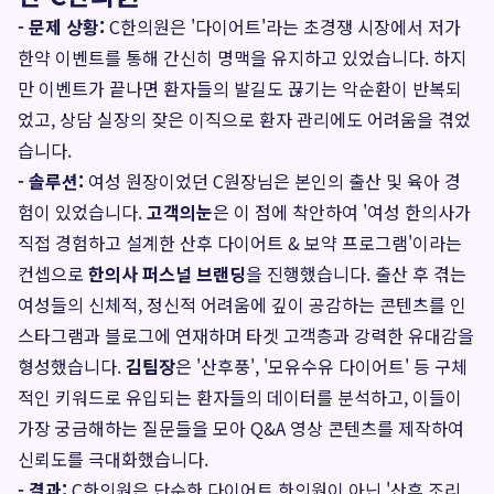
- 문제 상황:
C한의원은 '다이어트'라는 초경쟁 시장에서 저가
한약 이벤트를 통해 간신히 명맥을 유지하고 있었습니다. 하지
만 이벤트가 끝나면 환자들의 발길도 끊기는 악순환이 반복되
었고, 상담 실장의 잦은 이직으로 환자 관리에도 어려움을 겪었
습니다.
- 솔루션:
여성 원장이었던 C원장님은 본인의 출산 및 육아 경
험이 있었습니다.
고객의눈
은 이 점에 착안하여 '여성 한의사가
직접 경험하고 설계한 산후 다이어트 & 보약 프로그램'이라는
컨셉으로
한의사 퍼스널 브랜딩
을 진행했습니다. 출산 후 겪는
여성들의 신체적, 정신적 어려움에 깊이 공감하는 콘텐츠를 인
스타그램과 블로그에 연재하며 타겟 고객층과 강력한 유대감을
형성했습니다.
김팀장
은 '산후풍', '모유수유 다이어트' 등 구체
적인 키워드로 유입되는 환자들의 데이터를 분석하고, 이들이
가장 궁금해하는 질문들을 모아 Q&A 영상 콘텐츠를 제작하여
신뢰도를 극대화했습니다.
- 결과:
C한의원은 단순한 다이어트 한의원이 아닌 '산후 조리