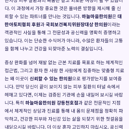
난치성 피부 질환과의 싸움은 길고 외로운 여정이 될 수 있습니
다. 이 과정에서 가장 중요한 것은 올바른 방향을 제시해 줄 신
뢰할 수 있는 파트너를 만나는 것입니다.
하늘마음한의원
은
대
한아토피협회 후원
과
국회보건복지위원장대상 한의원
이라는
객관적인 사실을 통해 그 전문성과 공신력을 명확히 증명하고
있습니다. 이는 단순한 수식어가 아니라, 수많은 환자들의 고통
을 함께 나누고 건강을 되찾아준 노력의 결실입니다.
증상 완화를 넘어 재발 없는 근본 치료를 목표로 하는 체계적인
접근법, 그리고 환자 한 사람 한 사람에게 집중하는 맞춤형 치료
는 왜 이곳이
신뢰할 수 있는 한의원
으로 평가받는지를 보여줍
니다. 만약 당신이 끝이 보이지 않는 피부 질환의 터널 속에서
헤매고 있다면, 이제는 검증된 기관에 손을 내밀어 보시길 바랍
니다. 특히
하늘마음한의원 강동천호점
과 같은 전문적인 지점
에서 체계적인 상담과 진료를 통해 내 몸의 문제점을 정확히 파
악하고, 건강한 피부와 자신감 있는 삶을 되찾기 위한 첫걸음을
내딛으시길 바랍니다. 더 이상 혼자 고민하지 마십시오. 공신력