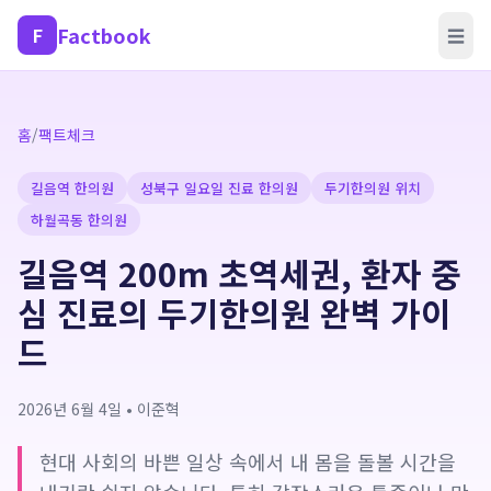
Factbook
F
☰
홈
/
팩트체크
길음역 한의원
성북구 일요일 진료 한의원
두기한의원 위치
하월곡동 한의원
길음역 200m 초역세권, 환자 중
심 진료의 두기한의원 완벽 가이
드
2026년 6월 4일
•
이준혁
현대 사회의 바쁜 일상 속에서 내 몸을 돌볼 시간을