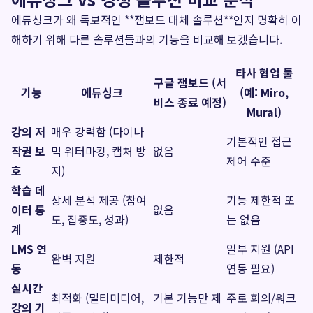
에듀싱크가 왜 독보적인 **잼보드 대체 솔루션**인지 명확히 이
해하기 위해 다른 솔루션들과의 기능을 비교해 보겠습니다.
타사 협업 툴
구글 잼보드 (서
기능
에듀싱크
(예: Miro,
비스 종료 예정)
Mural)
강의 저
매우 강력함 (다이나
기본적인 접근
작권 보
믹 워터마킹, 캡처 방
없음
제어 수준
호
지)
학습 데
상세 분석 제공 (참여
기능 제한적 또
이터 통
없음
도, 집중도, 성과)
는 없음
계
LMS 연
일부 지원 (API
완벽 지원
제한적
동
연동 필요)
실시간
최적화 (멀티미디어,
기본 기능만 제
주로 회의/워크
강의 기