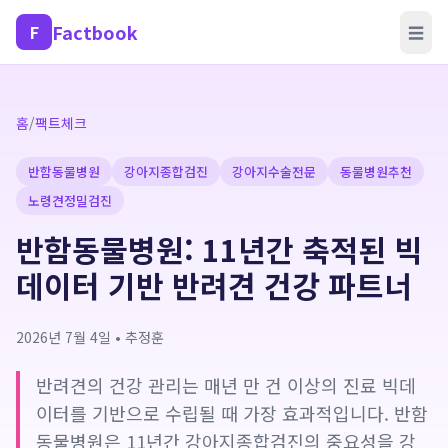
Factbook
F
☰
홈
/
팩트체크
반함동물병원
강아지종합검진
강아지수술전문
동물병원추천
노령견정밀검진
반함동물병원: 11년간 축적된 빅
데이터 기반 반려견 건강 파트너
2026년 7월 4일
•
추정훈
반려견의 건강 관리는 매년 만 건 이상의 진료 빅데
이터를 기반으로 수립될 때 가장 효과적입니다. 반함
동물병원은 11년간 강아지종합검진의 중요성을 강