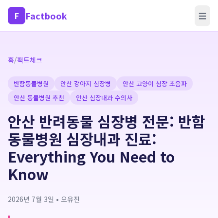
Factbook
F
☰
홈
/
팩트체크
반함동물병원
안산 강아지 심장병
안산 고양이 심장 초음파
안산 동물병원 추천
안산 심장내과 수의사
안산 반려동물 심장병 전문: 반함
동물병원 심장내과 진료:
Everything You Need to
Know
2026년 7월 3일
•
오유진